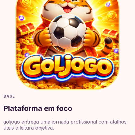
BASE
Plataforma em foco
goljogo entrega uma jornada profissional com atalhos
úteis e leitura objetiva.