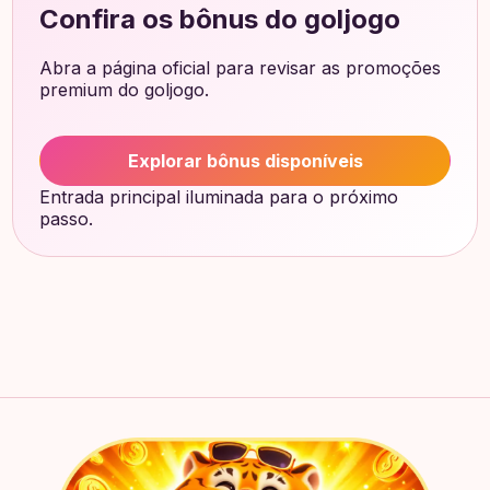
Confira os bônus do goljogo
Abra a página oficial para revisar as promoções
premium do goljogo.
Explorar bônus disponíveis
Entrada principal iluminada para o próximo
passo.